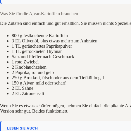
Was Sie für die Ajvar-Kartoffeln brauchen
Die Zutaten sind einfach und gut erhältlich. Sie müssen nichts Speziell
800 g festkochende Kartoffeln
3 EL Olivenöl, plus etwas mehr zum Anbraten
1 TL geräuchertes Paprikapulver
1 TL getrockneter Thymian
Salz und Pfeffer nach Geschmack
1 rote Zwiebel
2 Knoblauchzehen
2 Paprika, rot und gelb
250 g Brokkoli, frisch oder aus dem Tiefkühlregal
150 g Ajvar, mild oder scharf
2 EL Sahne
2 EL Zitronensaft
Wenn Sie es etwas schärfer mögen, nehmen Sie einfach die pikante Ajva
Version sehr gut. Beides funktioniert.
LESEN SIE AUCH