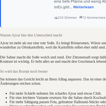
eine tiefe Pfanne und wenig A
istEs gibt...
Weiterlesen
224 Stimmen
·
12 Kommentare
Warum Ajvar hier den Unterschied macht
Ajvar ist mehr als nur eine rote Soße. Es bringt Röstaromen, Würze und
wunderbar zu Ofenkartoffeln, weil die Kartoffeln selbst eher mild sind.
Die Sahne macht die Soße weich und rund. Der Zitronensaft sorgt dafür
Kontrast ist wichtig. Er hebt alles an und macht den Geschmack lebend
So wird das Rezept noch besser
Sie können das Gericht leicht an Ihren Alltag anpassen. Das ist einer d
Änderungen reichen schon.
Für mehr Schärfe nehmen Sie scharfes Ajvar und etwas Chili.
Für eine leichtere Variante ersetzen Sie die Sahne durch Kochsah
Für mehr Sättigung passen Feta, gebratene Halloumi-Stücke ode